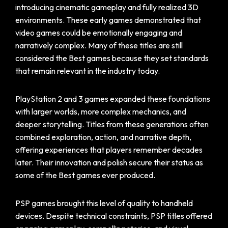
introducing cinematic gameplay and fully realized 3D
environments. These early games demonstrated that
video games could be emotionally engaging and
narratively complex. Many of these titles are still
considered the Best games because they set standards
that remain relevant in the industry today.
PlayStation 2 and 3 games expanded these foundations
with larger worlds, more complex mechanics, and
deeper storytelling. Titles from these generations often
combined exploration, action, and narrative depth,
offering experiences that players remember decades
later. Their innovation and polish secure their status as
some of the Best games ever produced.
PSP games brought this level of quality to handheld
devices. Despite technical constraints, PSP titles offered