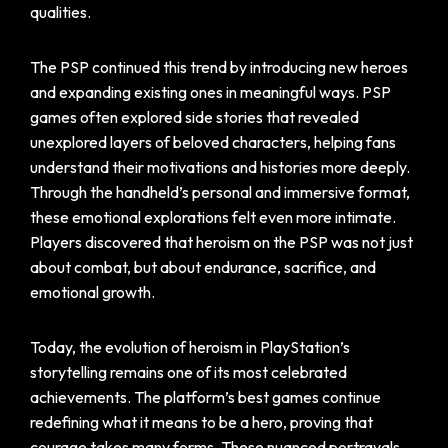
qualities.
The PSP continued this trend by introducing new heroes
and expanding existing ones in meaningful ways. PSP
games often explored side stories that revealed
unexplored layers of beloved characters, helping fans
understand their motivations and histories more deeply.
Through the handheld’s personal and immersive format,
these emotional explorations felt even more intimate.
Players discovered that heroism on the PSP was not just
about combat, but about endurance, sacrifice, and
emotional growth.
Today, the evolution of heroism in PlayStation’s
storytelling remains one of its most celebrated
achievements. The platform’s best games continue
redefining what it means to be a hero, proving that
courage takes many forms. These nuanced portrayals