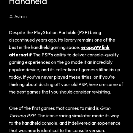
Handheld
Admin
Despite the PlayStation Portable (PSP) being
discontinued years ago, its library remains one of the
best in the handheld gaming space.
eropa99 link
alternatif
The PSP’s ability to deliver console-quality
gaming experiences on the go made it an incredibly
popular device, and its collection of games still holds up
today. If you’ve never played these titles, or if you’re
thinking about dusting off your old PSP, here are some of
the best games that you should consider revisiting.
One of the first games that comes to mind is
Gran
Turismo PSP
. The iconic racing simulator made its way
to the handheld console, and it delivered an experience
that was nearly identical to the console version.