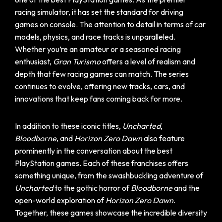
racing simulator, it has set the standard for driving
games on console. The attention to detail in terms of car
models, physics, and race tracks is unparalleled.
Whether you’re an amateur or a seasoned racing
enthusiast,
Gran Turismo
offers a level of realism and
depth that few racing games can match. The series
continues to evolve, offering new tracks, cars, and
innovations that keep fans coming back for more.
In addition to these iconic titles,
Uncharted
,
Bloodborne
, and
Horizon Zero Dawn
also feature
prominently in the conversation about the best
PlayStation games. Each of these franchises offers
something unique, from the swashbuckling adventure of
Uncharted
to the gothic horror of
Bloodborne
and the
open-world exploration of
Horizon Zero Dawn
.
Together, these games showcase the incredible diversity