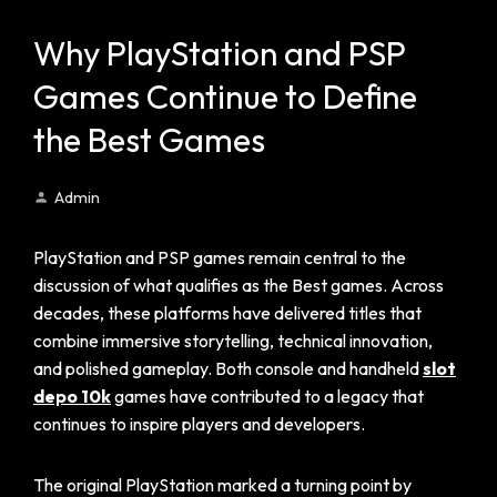
Why PlayStation and PSP
Games Continue to Define
the Best Games
Admin
PlayStation and PSP games remain central to the
discussion of what qualifies as the Best games. Across
decades, these platforms have delivered titles that
combine immersive storytelling, technical innovation,
and polished gameplay. Both console and handheld
slot
depo 10k
games have contributed to a legacy that
continues to inspire players and developers.
The original PlayStation marked a turning point by