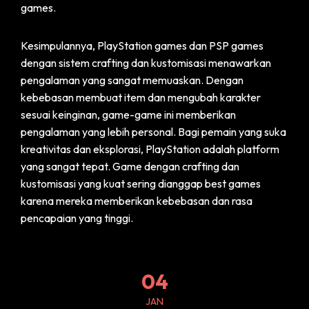
games.
Kesimpulannya, PlayStation games dan PSP games
dengan sistem crafting dan kustomisasi menawarkan
pengalaman yang sangat memuaskan. Dengan
kebebasan membuat item dan mengubah karakter
sesuai keinginan, game-game ini memberikan
pengalaman yang lebih personal. Bagi pemain yang suka
kreativitas dan eksplorasi, PlayStation adalah platform
yang sangat tepat. Game dengan crafting dan
kustomisasi yang kuat sering dianggap best games
karena mereka memberikan kebebasan dan rasa
pencapaian yang tinggi.
04
JAN