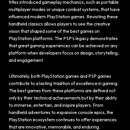
titles introduced gameplay mechanics, such as portable
multiplayer modes or unique combat systems, that have
influenced modern PlayStation games. Revisiting these
handheld classics allows players to see the creative
vision that shaped some of the best games on
PlayStation platforms. The PSP’s legacy demonstrates
that great gaming experiences can be achieved on any
platform when developers focus on design, storytelling,
and engagement.
Ultimately, both PlayStation games and PSP games
contribute to a lasting tradition of excellence in gaming.
The best games from these platforms are defined not
only by their technical achievements but by their ability
to immerse, entertain, and inspire players. From
handheld adventures to expansive console epics, the
PlayStation ecosystem continues to offer experiences
that are innovative, memorable, and enduring.