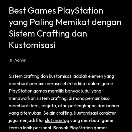
Best Games PlayStation
yang Paling Memikat dengan
Sistem Crafting dan
Kustomisasi
Admin
Sistem crafting dan kustomisasi adalah elemen yang
membuat pemain merasa lebih terlibat dalam game.
PlayStation games memiliki banyak judul yang
menawarkan sistem crafting, di mana pemain bisa
membuat item, senjata, atau perlengkapan dari bahan
yang ditemukan. Selain crafting, kustomisasi karakter
juga menjadi fitur
slot mantap
yang membuat game
terasa lebih personal. Banyak PlayStation games