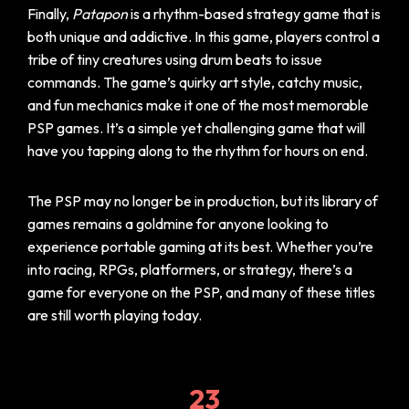
Finally,
Patapon
is a rhythm-based strategy game that is
both unique and addictive. In this game, players control a
tribe of tiny creatures using drum beats to issue
commands. The game’s quirky art style, catchy music,
and fun mechanics make it one of the most memorable
PSP games. It’s a simple yet challenging game that will
have you tapping along to the rhythm for hours on end.
The PSP may no longer be in production, but its library of
games remains a goldmine for anyone looking to
experience portable gaming at its best. Whether you’re
into racing, RPGs, platformers, or strategy, there’s a
game for everyone on the PSP, and many of these titles
are still worth playing today.
23