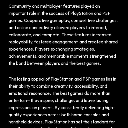
Community and multiplayer features played an
important role in the success of PlayStation and PSP
games. Cooperative gameplay, competitive challenges,
and online connectivity allowed players to interact,
collaborate, and compete. These features increased
replayability, fostered engagement, and created shared
experiences. Players exchanging strategies,
achievements, and memorable moments strengthened
the bond between players and the best games.
The lasting appeal of PlayStation and PSP games lies in
their ability to combine creativity, accessibility, and
emotional resonance. The best games do more than
entertain—they inspire, challenge, and leave lasting
impressions on players. By consistently delivering high-
quality experiences across both home consoles and
handheld devices, PlayStation has set the standard for