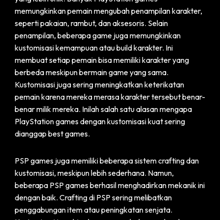
memungkinkan pemain mengubah penampilan karakter,
seperti pakaian, rambut, dan aksesoris. Selain
penampilan, beberapa game juga memungkinkan
kustomisasi kemampuan atau build karakter. Ini
membuat setiap pemain bisa memiliki karakter yang
berbeda meskipun bermain game yang sama.
Kustomisasi juga sering meningkatkan keterikatan
pemain karena mereka merasa karakter tersebut benar-
benar milik mereka. Inilah salah satu alasan mengapa
PlayStation games dengan kustomisasi kuat sering
dianggap best games.
PSP games juga memiliki beberapa sistem crafting dan
kustomisasi, meskipun lebih sederhana. Namun,
beberapa PSP games berhasil menghadirkan mekanik ini
dengan baik. Crafting di PSP sering melibatkan
penggabungan item atau peningkatan senjata.