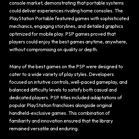
console market, demonstrating that portable systems
could deliver experiences rivaling home consoles. The
PlayStation Portable featured games with sophisticated
mechanics, engaging storylines, and detailed graphics
optimized for mobile play. PSP games proved that
players could enjoy the best games anytime, anywhere,
without compromising on quality or depth.
Many of the best games on the PSP were designed to
cater to a wide variety of play styles. Developers
focused on intuitive controls, well-paced gameplay, and
balanced difficulty levels to satisfy both casual and
dedicated players. PSP titles included adaptations of
popular PlayStation franchises alongside original
handheld-exclusive games. This combination of
familiarity and innovation ensured that the library
remained versatile and enduring.